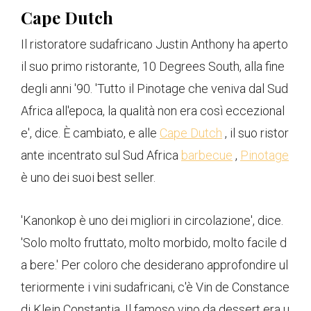
Cape Dutch
Il ristoratore sudafricano Justin Anthony ha aperto
il suo primo ristorante, 10 Degrees South, alla fine
degli anni '90. 'Tutto il Pinotage che veniva dal Sud
Africa all'epoca, la qualità non era così eccezional
e', dice. È cambiato, e alle
Cape Dutch
, il suo ristor
ante incentrato sul Sud Africa
barbecue
,
Pinotage
è uno dei suoi best seller.
'Kanonkop è uno dei migliori in circolazione', dice.
'Solo molto fruttato, molto morbido, molto facile d
a bere.' Per coloro che desiderano approfondire ul
teriormente i vini sudafricani, c'è Vin de Constance
di Klein Constantia. Il famoso vino da dessert era u