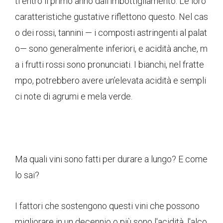
ti entro il primo anno dall'imbottigliamento. Le loro
caratteristiche gustative riflettono questo. Nel cas
o dei rossi, tannini — i composti astringenti al palat
o— sono generalmente inferiori, e acidità anche, m
a i frutti rossi sono pronunciati. I bianchi, nel fratte
mpo, potrebbero avere un’elevata acidità e sempli
ci note di agrumi e mela verde.
Ma quali vini sono fatti per durare a lungo? E come
lo sai?
I fattori che sostengono questi vini che possono
migliorare in un decennio o più sono l'acidità, l'alco