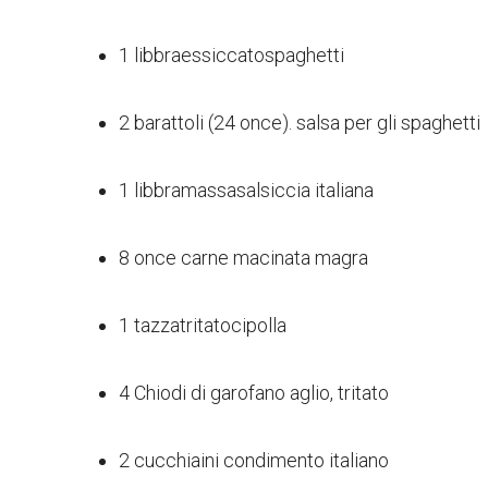
1
libbra
essiccato
spaghetti
2 barattoli (24 once).
salsa per gli spaghetti
1
libbra
massa
salsiccia italiana
8
once
carne macinata magra
1
tazza
tritato
cipolla
4
Chiodi di garofano
aglio
, tritato
2
cucchiaini
condimento italiano