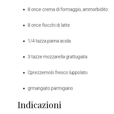
8
once
crema di formaggio
, ammorbidito
8
once
fiocchi di latte
1/4
tazza
panna acida
3
tazze
mozzarella grattugiata
C
prezzemolo fresco luppolato
gr
mangiato parmigiano
Indicazioni