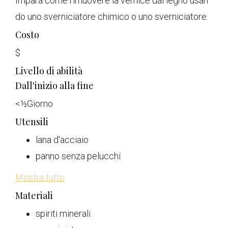
Impara come rimuovere la vernice dal legno usan
do uno sverniciatore chimico o uno sverniciatore.
Costo
$
Livello di abilità
Dall'inizio alla fine
<
½
Giorno
Utensili
lana d'acciaio
panno senza pelucchi
Mostra tutto
Materiali
spiriti minerali