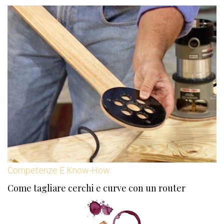
Competenze E Know-How
Come tagliare cerchi e curve con un router