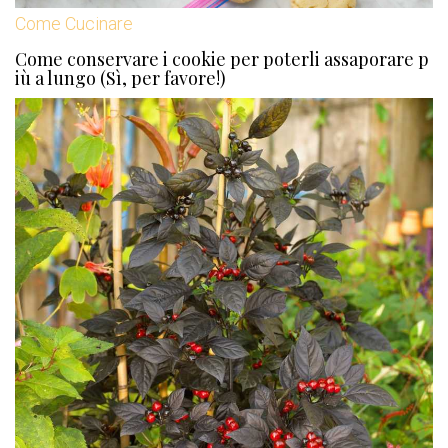
Come Cucinare
Come conservare i cookie per poterli assaporare p
iù a lungo (Sì, per favore!)