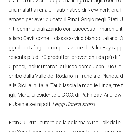
e all'età di 72 anni dopo una lunga battaglia contro
una malattia renale. Taub, nativo di New York, era f
amoso per aver guidato il Pinot Grigio negli Stati U
niti commercializzando con successo il marchio it
aliano Cavit come il classico vino bianco italiano. O
ggi, il portafoglio di importazione di Palm Bay rapp
resenta più di 70 produttori provenienti da più di 1
0 paesi, inclusi marchi di lusso come Jean-Luc Col
ombo dalla Valle del Rodano in Francia e Planeta d
alla Sicilia in Italia. Taub lascia la moglie Linda, tre f
igli, Marc, presidente e C.O.O. di Palm Bay, Andrew
e Josh e sei nipoti.
Leggi l'intera storia
.
Frank J. Prial, autore della colonna Wine Talk del N
ew York Times, che ha scritto per tre decenni a pa