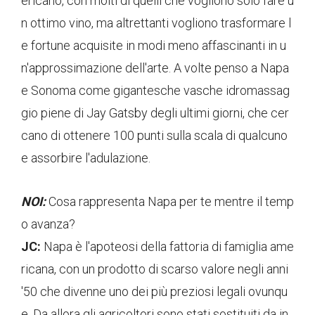
ericano, con molti di quelli che vogliono solo fare u
n ottimo vino, ma altrettanti vogliono trasformare l
e fortune acquisite in modi meno affascinanti in u
n'approssimazione dell'arte. A volte penso a Napa
e Sonoma come gigantesche vasche idromassag
gio piene di Jay Gatsby degli ultimi giorni, che cer
cano di ottenere 100 punti sulla scala di qualcuno
e assorbire l'adulazione.
NOI:
Cosa rappresenta Napa per te mentre il temp
o avanza?
JC:
Napa è l'apoteosi della fattoria di famiglia ame
ricana, con un prodotto di scarso valore negli anni
'50 che divenne uno dei più preziosi legali ovunqu
e. Da allora gli agricoltori sono stati sostituiti da in