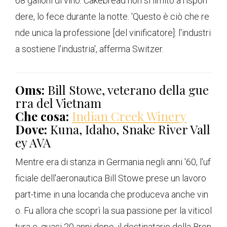
68 galloni di vino. Cakebread non si limitò a rispon
dere, lo fece durante la notte. 'Questo è ciò che re
nde unica la professione [del vinificatore]: l'industri
a sostiene l'industria', afferma Switzer.
Oms:
Bill Stowe, veterano della gue
rra del Vietnam
Che cosa:
Indian Creek Winery
Dove:
Kuna, Idaho, Snake River Vall
ey AVA
Mentre era di stanza in Germania negli anni '60, l'uf
ficiale dell'aeronautica Bill Stowe prese un lavoro
part-time in una locanda che produceva anche vin
o. Fu allora che scoprì la sua passione per la viticol
tura e, quasi 20 anni dopo, il destinatario della Bron