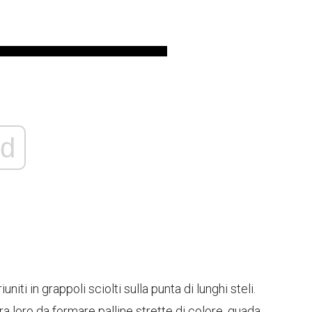
d
uniti in grappoli sciolti sulla punta di lunghi steli.
i tra loro da formare palline strette di colore, guada