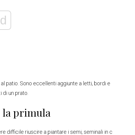
d
l patio. Sono eccellenti aggiunte a letti, bordi e
i di un prato.
 la primula
 difficile riuscire a piantare i semi, seminali in c