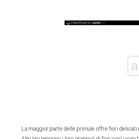
a
La maggior parte delle primule offre fiori delicati ri
Altri tipi tengono i loro grappoli di fiori così vicin