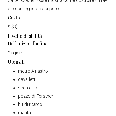
Carter Oosterhouse mostra come costruire un tav
olo con legno di recupero.
Costo
$
$
$
Livello di abilità
Dall'inizio alla fine
2+
giorni
Utensili
metro A nastro
cavalletti
sega a filo
pezzo di Forstner
bit di ritardo
matita