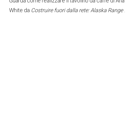
Guarda come realizzare il tavolino da caffè di Ana
White da
Costruire fuori dalla rete: Alaska Range
.