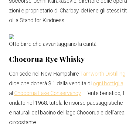
soccorso. Jenni Karakasevic, direttore delle opera
zioni e proprietario di Charbay, detiene gli stessi tit
oli a Stand for Kindness.
Otto birre che avvantaggiano la carità
Chocorua Rye Whisky
Con sede nel New Hampshire
Tamworth Distilling
dice che donerà $ 1 dalla vendita di
ogni bottiglia
al
Chocorua Lake Conservancy
. L'ente benefico, f
ondato nel 1968, tutela le risorse paesaggistiche
e naturali del bacino del lago Chocorua e dell'area
circostante.