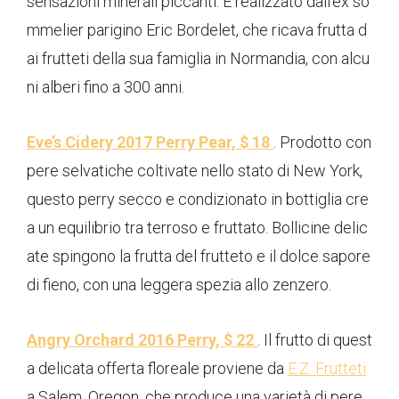
sensazioni minerali piccanti. È realizzato dall'ex so
mmelier parigino Eric Bordelet, che ricava frutta d
ai frutteti della sua famiglia in Normandia, con alcu
ni alberi fino a 300 anni.
Eve’s Cidery 2017 Perry Pear, $ 18
. Prodotto con
pere selvatiche coltivate nello stato di New York,
questo perry secco e condizionato in bottiglia cre
a un equilibrio tra terroso e fruttato. Bollicine delic
ate spingono la frutta del frutteto e il dolce sapore
di fieno, con una leggera spezia allo zenzero.
Angry Orchard 2016 Perry, $ 22
. Il frutto di quest
a delicata offerta floreale proviene da
E.Z. Frutteti
a Salem, Oregon, che produce una varietà di pere