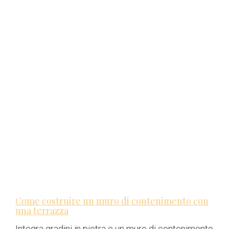
Come costruire un muro di contenimento con
una terrazza
Integra gradini in pietra e un muro di contenimento