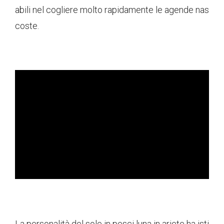
abili nel cogliere molto rapidamente le agende nas
coste.
ad
La personalità del sole in pesci luna in ariete ha isti