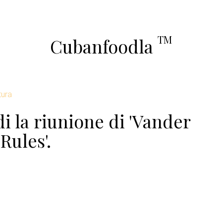
TM
Cubanfoodla
tura
 la riunione di 'Vander
ules'.