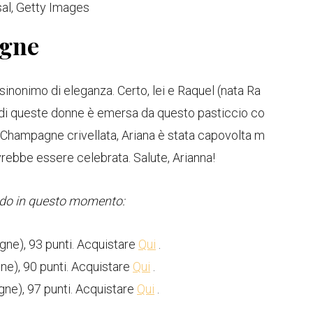
al, Getty Images
agne
sinonimo di eleganza. Certo, lei e Raquel (nata Ra
 di queste donne è emersa da questo pasticcio co
i Champagne crivellata, Ariana è stata capovolta m
rebbe essere celebrata. Salute, Arianna!
ndo in questo momento:
ne), 93 punti. Acquistare
Qui
.
e), 90 punti. Acquistare
Qui
.
ne), 97 punti. Acquistare
Qui
.