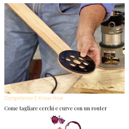
Competenze E Know-How
Come tagliare cerchi e curve con un router