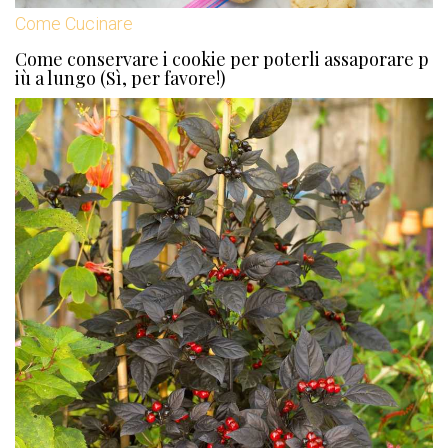
Come Cucinare
Come conservare i cookie per poterli assaporare p
iù a lungo (Sì, per favore!)