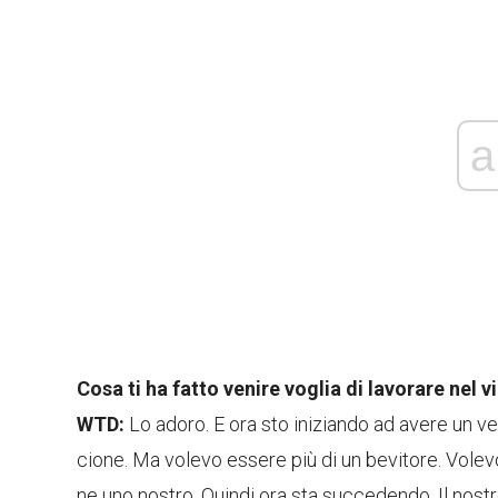
a
Cosa ti ha fatto venire voglia di lavorare nel v
WTD:
Lo adoro. E ora sto iniziando ad avere un ver
cione. Ma volevo essere più di un bevitore. Volevo
ne uno nostro. Quindi ora sta succedendo. Il nost