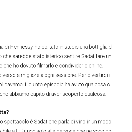
ia di Hennessy, ho portato in studio una bottiglia d
che sarebbe stato isterico sentire Sadat fare un
te che ho dovuto filmarlo e condividerlo online.
iverso e migliore a ogni sessione. Per divertirci i
blicavamo. Il quinto episodio ha avuto qualcosa c
a che abbiamo capito di aver scoperto qualcosa.
tta?
o spettacolo è Sadat che parla di vino in un modo
ibile a tutti, non solo alle persone che ne sono co