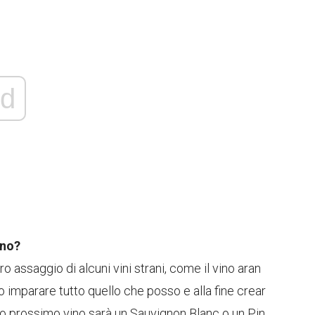
d
ino?
o assaggio di alcuni vini strani, come il vino aran
 imparare tutto quello che posso e alla fine crear
ro prossimo vino sarà un Sauvignon Blanc o un Pin