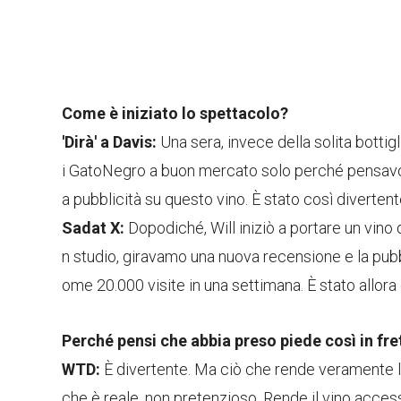
Come è iniziato lo spettacolo?
'Dirà' a Davis:
Una sera, invece della solita bottigl
i GatoNegro a buon mercato solo perché pensavo 
a pubblicità su questo vino. È stato così diverten
Sadat X:
Dopodiché, Will iniziò a portare un vino d
n studio, giravamo una nuova recensione e la pub
ome 20.000 visite in una settimana. È stato allor
Perché pensi che abbia preso piede così in fre
WTD:
È divertente. Ma ciò che rende veramente l
che è reale, non pretenzioso. Rende il vino access