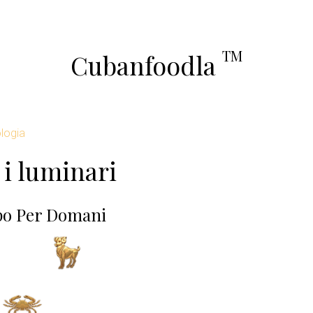
TM
Cubanfoodla
logia
 i luminari
po Per Domani