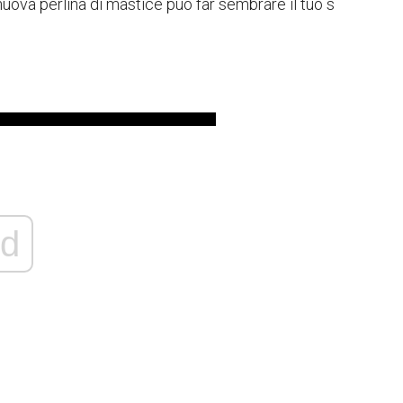
 nuova perlina di mastice può far sembrare il tuo s
d