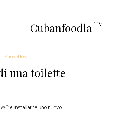
TM
Cubanfoodla
 E Know-How
i una toilette
 WC e installarne uno nuovo.