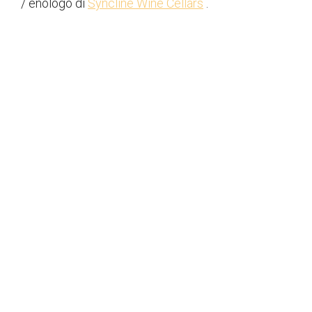
/ enologo di
Syncline Wine Cellars
.