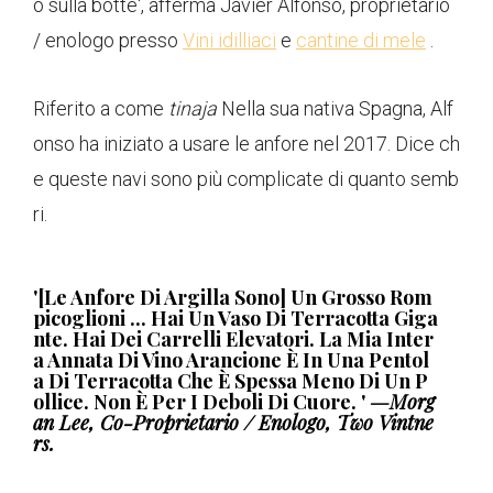
o sulla botte', afferma Javier Alfonso, proprietario
/ enologo presso
Vini idilliaci
e
cantine di mele
.
Riferito a come
tinaja
Nella sua nativa Spagna, Alf
onso ha iniziato a usare le anfore nel 2017. Dice ch
e queste navi sono più complicate di quanto semb
ri.
'[Le Anfore Di Argilla Sono] Un Grosso Rom
Picoglioni ... Hai Un Vaso Di Terracotta Giga
Nte. Hai Dei Carrelli Elevatori. La Mia Inter
A Annata Di Vino Arancione È In Una Pentol
A Di Terracotta Che È Spessa Meno Di Un P
Ollice. Non È Per I Deboli Di Cuore. '
—Morg
An Lee, Co-Proprietario / Enologo, Two Vintne
Rs.