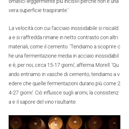
omatici leggermente più incisivi perché non è una
vera superficie traspirante.'
La velocità con cui l'acciaio inossidabile si riscald
a e si raffredda rimane in netto contrasto con altri
materiali, come il cemento. 'Tendiamo a scoprire c
he una fermentazione media in acciaio inossidabil
e è, per noi, circa 15-17 giorni', afferma Morell. 'Qu
ando entriamo in vasche di cemento, tendiamo a v
edere che quelle fermentazioni durano più come 2
4-27 giorni'. Ciò influisce sugli aromi, la consistenz
a e il sapore del vino risultante.