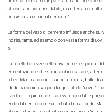
omesso. 'Perdiamo un po 'di aromatici che otterre
sti con l'acciaio inossidabile, ma otteniamo molta
consistenza usando il cemento.'
La forma del vaso di cemento influisce anche sul v
ino risultante, ad esempio con vasi a forma di uov
o.
'Una delle bellezze delle uova come recipiente di f
ermentazione è che si mescolano da sole', afferm
a Lee. Man mano che il succo fermenta, bolle di an
idride carbonica salgono lungo i lati dell'uovo. “Puo
i vedere il liquido che si solleva lungo i lati e poi sc
ende dal centro come un imbuto fino al fondo. Ma
ntiene le fecce in costante sospensione. ' Ciò forni