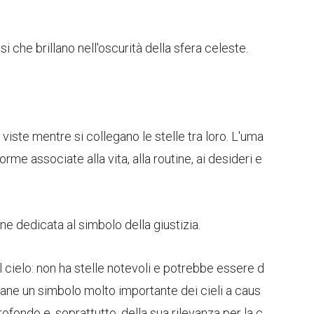
 che brillano nell'oscurità della sfera celeste.
iste mentre si collegano le stelle tra loro. L'uma
forme associate alla vita, alla routine, ai desideri e
ne dedicata al simbolo della giustizia.
l cielo: non ha stelle notevoli e potrebbe essere d
imane un simbolo molto importante dei cieli a caus
rofondo e, soprattutto, della sua rilevanza per la c