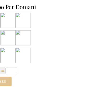
po Per Domani
ERE