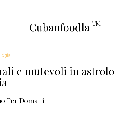
TM
Cubanfoodla
logia
ali e mutevoli in astrolo
ia
po Per Domani